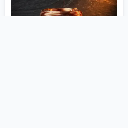
Cu
Altmetall- & Kupferankauf
Abholung von Kupfer, Messing, Kabeln,
Aluminium, Edelstahl, Zink und Hartmetall
nach Prüfung von Material, Menge und
Ladeweg.
Faire Abwicklung bei Großmengen
Abholung und Verladung nach Vorabklärung