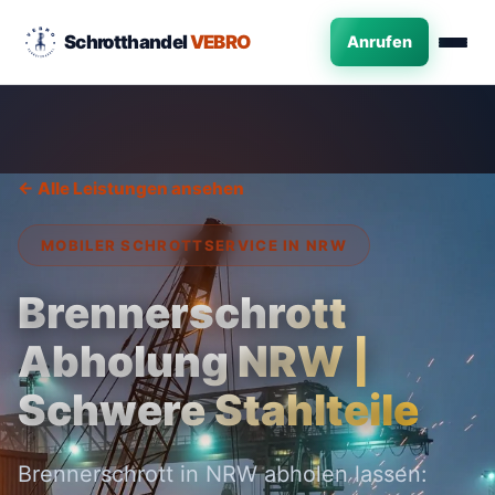
Schrotthandel
VEBRO
Anrufen
← Alle Leistungen ansehen
MOBILER SCHROTTSERVICE IN NRW
Brennerschrott
Abholung NRW |
Schwere Stahlteile
Brennerschrott in NRW abholen lassen: