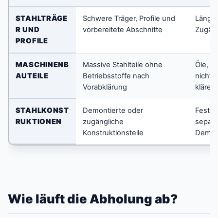
STAHLTRÄGE
Schwere Träger, Profile und
Länge,
R UND
vorbereitete Abschnitte
Zugäng
PROFILE
MASCHINENB
Massive Stahlteile ohne
Öle, H
AUTEILE
Betriebsstoffe nach
nichtm
Vorabklärung
klären
STAHLKONST
Demontierte oder
Feste 
RUKTIONEN
zugängliche
separa
Konstruktionsteile
Demon
Wie läuft die Abholung ab?