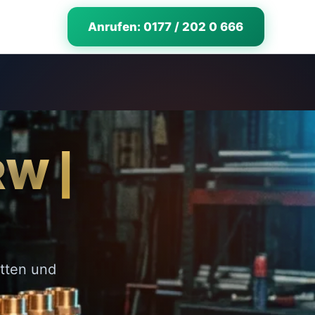
Anrufen: 0177 / 202 0 666
RW |
tten und