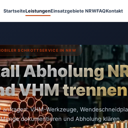
Startseite
Leistungen
Einsatzgebiete NRW
FAQ
Kontakt
OBILER SCHROTTSERVICE IN NRW
all Abholung N
nd VHM trennen
RW anfragen: VHM-Werkzeuge, Wendeschneidpla
, Menge dokumentieren und Abholung klären.