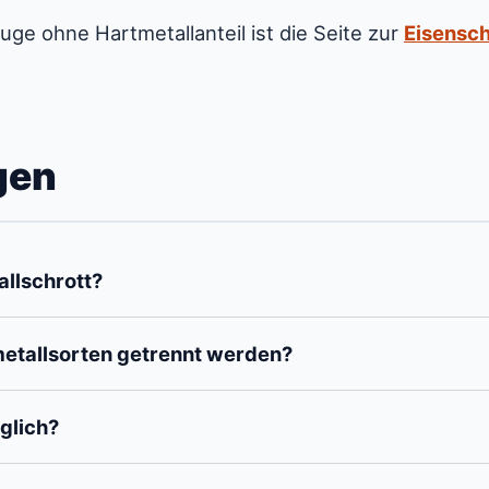
ge ohne Hartmetallanteil ist die Seite zur
Eisensc
gen
llschrott?
tallsorten getrennt werden?
glich?