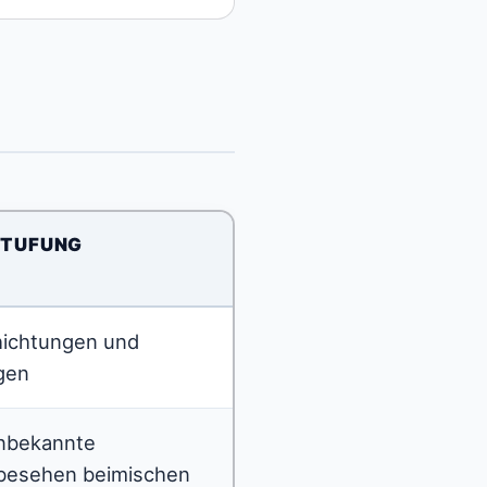
NSTUFUNG
hichtungen und
igen
unbekannte
nbesehen beimischen