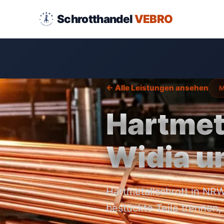
Schrotthandel
VEBRO
← Alle Leistungen ansehen
M
Hartmet
Widia u
Hartmetallschrott in N
bestückte Teile trennen