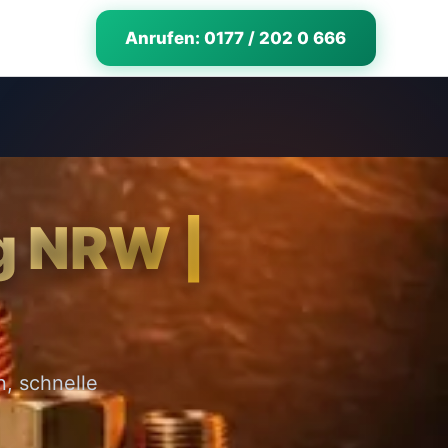
Anrufen: 0177 / 202 0 666
g NRW |
, schnelle