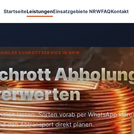
Startseite
Leistungen
Einsatzgebiete NRW
FAQ
Kontakt
OBILER SCHROTTSERVICE IN NRW
chrott Abholun
verwerten
holen lassen: Sorten vorab per WhatsApp klären
d den Abtransport direkt planen.