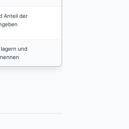
d Anteil der
angeben
 lagern und
 nennen