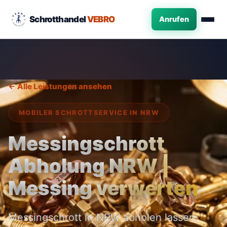
Schrotthandel
VEBRO
Anrufen
← Alle Leistungen ansehen
MOBILER SCHROTTSERVICE IN NRW
Messingschrott
Abholung NRW |
Messing verwerten
Messingschrott in NRW abholen lassen: