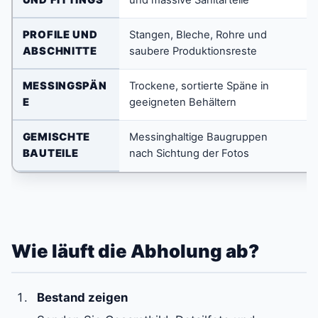
UND FITTINGS
und massive Sanitärteile
a
PROFILE UND
Stangen, Bleche, Rohre und
G
ABSCHNITTE
saubere Produktionsreste
d
MESSINGSPÄN
Trockene, sortierte Späne in
Ö
E
geeigneten Behältern
v
GEMISCHTE
Messinghaltige Baugruppen
A
BAUTEILE
nach Sichtung der Fotos
K
Wie läuft die Abholung ab?
Bestand zeigen