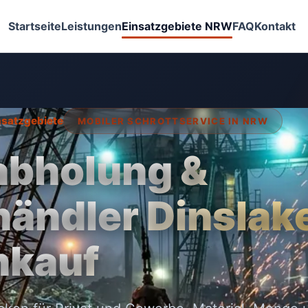
Startseite
Leistungen
Einsatzgebiete NRW
FAQ
Kontakt
insatzgebiete
MOBILER SCHROTTSERVICE IN NRW
abholung &
händler Dinslake
nkauf