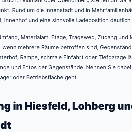
 Bruch, Feldmark oder Oberlohberg stehen oft Gar
unkt. Rund um die Innenstadt und in Mehrfamilienh
, Innenhof und eine sinnvolle Ladeposition deutlich 
mfang, Materialart, Etage, Trageweg, Zugang und 
ll, wenn mehrere Räume betroffen sind, Gegenständ
nterhof, Rampe, schmale Einfahrt oder Tiefgarage lä
enge und Fotos der Gegenstände. Nennen Sie dabei b
ager oder Betriebsfläche geht.
g in Hiesfeld, Lohberg u
adt