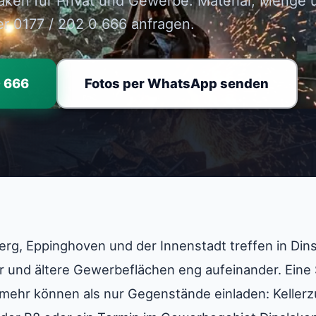
laken für Privat und Gewerbe. Material, Menge
er 0177 / 202 0 666 anfragen.
0 666
Fotos per WhatsApp senden
erg, Eppinghoven und der Innenstadt treffen in Di
r und ältere Gewerbeflächen eng aufeinander. Eine
mehr können als nur Gegenstände einladen: Keller