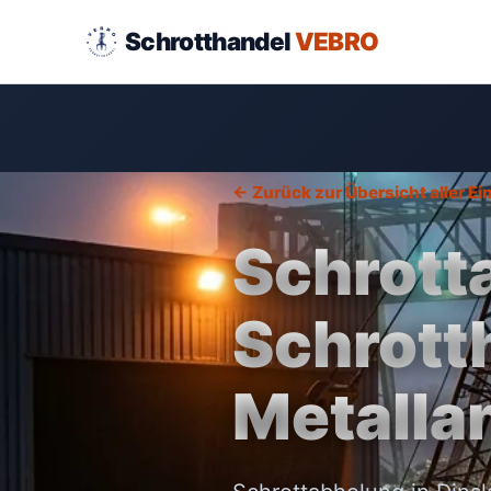
Schrotthandel
VEBRO
← Zurück zur Übersicht aller E
Schrott
Schrott
Metalla