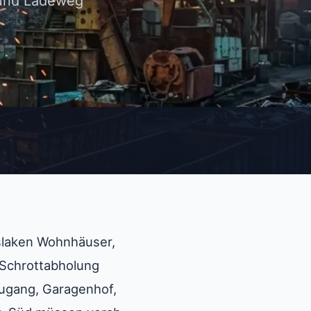
 und Ladeweg
nslaken Wohnhäuser,
 Schrottabholung
zugang, Garagenhof,