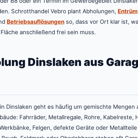
n der B8 oder ein Termin im Gewerbegebiet Dinslak
en. Schrotthandel Vebro plant Abholungen,
Entrüm
und
Betriebsauflösungen
so, dass vor Ort klar ist, w
Fläche anschließend frei sein muss.
lung Dinslaken aus Garag
 in Dinslaken geht es häufig um gemischte Mengen a
ude: Fahrräder, Metallregale, Rohre, Kabelreste, H
Werkbänke, Felgen, defekte Geräte oder Metallteil