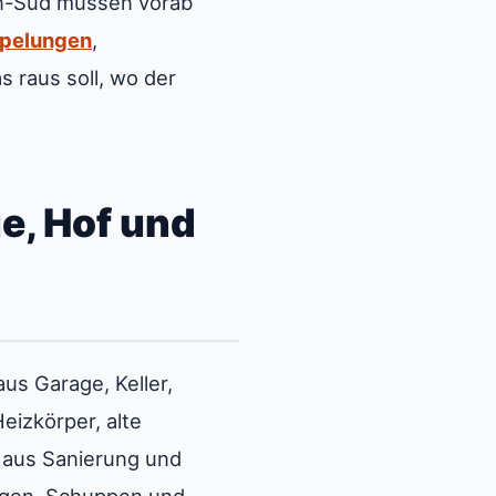
en-Süd müssen vorab
pelungen
,
as raus soll, wo der
e, Hof und
us Garage, Keller,
eizkörper, alte
e aus Sanierung und