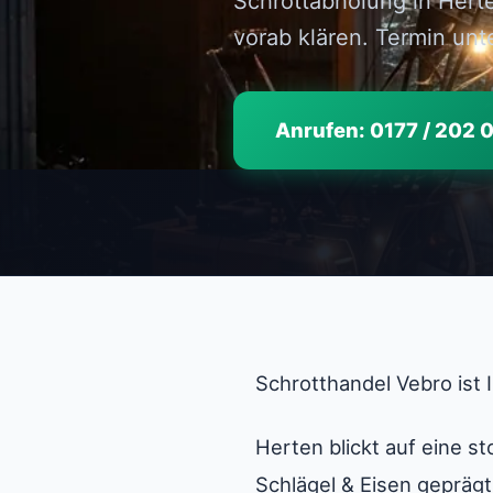
Schrottabholung in Hert
vorab klären. Termin unt
Anrufen: 0177 / 202 
Schrotthandel Vebro ist 
Herten blickt auf eine s
Schlägel & Eisen gepräg