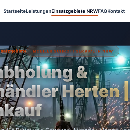
Startseite
Leistungen
Einsatzgebiete NRW
FAQ
Kontakt
insatzgebiete
MOBILER SCHROTTSERVICE IN NRW
abholung &
händler Herten |
nkauf