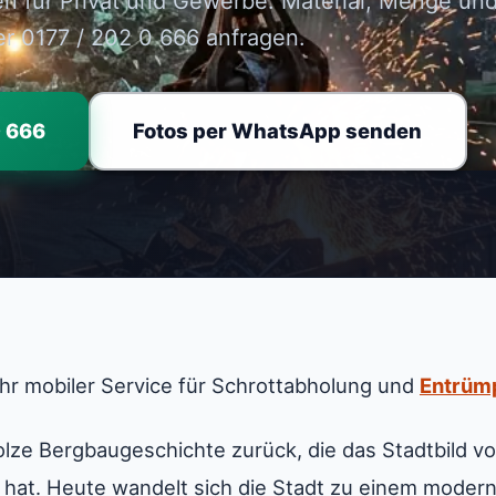
en für Privat und Gewerbe. Material, Menge u
er 0177 / 202 0 666 anfragen.
0 666
Fotos per WhatsApp senden
Ihr mobiler Service für Schrottabholung und
Entrüm
tolze Bergbaugeschichte zurück, die das Stadtbild 
t hat. Heute wandelt sich die Stadt zu einem moder