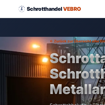
Schrotthandel
VEBRO
← Zurück zur Übersicht aller E
Schrott
Schrott
Metalla