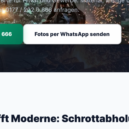
erte für Privat und Gewerbe. Material, Menge
er 0177 / 202 0 666 anfragen.
0 666
Fotos per WhatsApp senden
ifft Moderne: Schrottabhol