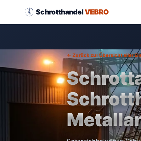
Schrotthandel
VEBRO
← Zurück zur Übersicht aller E
Schrott
Schrott
Metalla