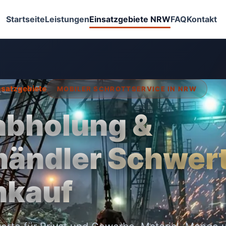
Startseite
Leistungen
Einsatzgebiete NRW
FAQ
Kontakt
insatzgebiete
MOBILER SCHROTTSERVICE IN NRW
abholung &
händler Schwert
nkauf