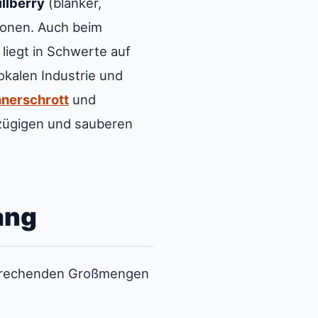
llberry
(blanker,
tionen. Auch beim
liegt in Schwerte auf
 lokalen Industrie und
nerschrott
und
 zügigen und sauberen
ang
tsprechenden Großmengen