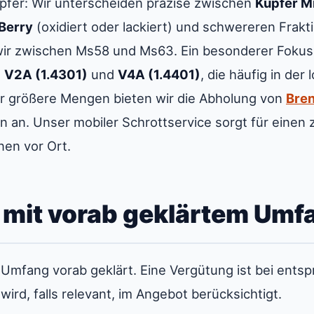
Kupfer: Wir unterscheiden präzise zwischen
Kupfer Mi
Berry
(oxidiert oder lackiert) und schwereren Frak
wir zwischen Ms58 und Ms63. Ein besonderer Fokus 
e
V2A (1.4301)
und
V4A (1.4401)
, die häufig in der
ür größere Mengen bieten wir die Abholung von
Bren
n an. Unser mobiler Schrottservice sorgt für einen
nen vor Ort.
mit vorab geklärtem Umf
 Umfang vorab geklärt. Eine Vergütung ist bei en
ird, falls relevant, im Angebot berücksichtigt.